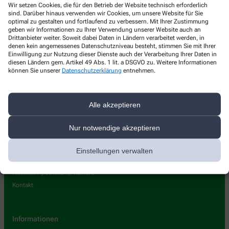
Wir setzen Cookies, die für den Betrieb der Website technisch erforderlich
Kleeblatt Apotheke im Globus
sind. Darüber hinaus verwenden wir Cookies, um unsere Website für Sie
optimal zu gestalten und fortlaufend zu verbessern. Mit Ihrer Zustimmung
Höhenhöfe 19
,
47918
Tönisvorst
geben wir Informationen zu Ihrer Verwendung unserer Website auch an
Drittanbieter weiter. Soweit dabei Daten in Ländern verarbeitet werden, in
+49-2151-1500931
denen kein angemessenes Datenschutzniveau besteht, stimmen Sie mit Ihrer
Einwilligung zur Nutzung dieser Dienste auch der Verarbeitung Ihrer Daten in
+49-2151-1501246
diesen Ländern gem. Artikel 49 Abs. 1 lit. a DSGVO zu. Weitere Informationen
können Sie unserer
Datenschutzerklärung
entnehmen.
toenisvorst@kleeblatt-apotheken.de
Alle akzeptieren
Nur notwendige akzeptieren
Über uns
Kleeblatt Apotheken® APP
Einstellungen verwalten
Kleeblatt Apotheken - Angebote
Kleeblatt Apotheken® Karriere
Kontakt
Informationen