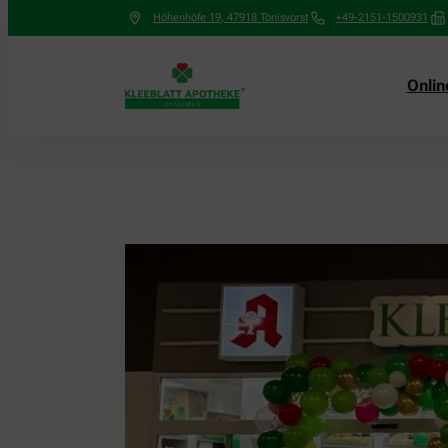
Höhenhöfe 19
,
47918
Tönisvorst
+49-2151-1500931
Onli