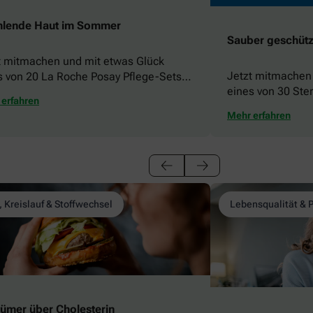
hlende Haut im Sommer
Sauber geschützt
t mitmachen und mit etwas Glück
Jetzt mitmachen
s von 20 La Roche Posay Pflege-Sets
eines von 30 Ste
nnen!
erfahren
gewinnen!
Mehr erfahren
, Kreislauf & Stoffwechsel
Lebensqualität & 
rtümer über Cholesterin