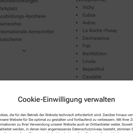
Wechselwirkungen
Vichy
arkplatz
Eubos
Ausbildungs-Apotheke
Avène
arrierefrei
La Roche-Posay
nternationale Arzneimittel
Dermasence
Gutscheine
Frei
Bachblüten
Linola
Bepanthol
Caudalie
Cerave
Dr. Hauschka
Cookie-Einwilligung verwalten
Ladival
Medipharma
Orthomol
kies, die für den Betrieb der Website technisch erforderlich sind. Darüber hinaus v
nsere Website für Sie optimal zu gestalten und fortlaufend zu verbessern. Mit Ihrer
Wala
ormationen zu Ihrer Verwendung unserer Website auch an Drittanbieter weiter. Soweit
rarbeitet werden, in denen kein angemessenes Datenschutzniveau besteht, stimmen Si
Anthroposophie