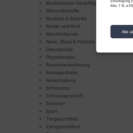
Einwilligung z
Medizinische Hautpflege
Abs. 1 lit. a
Mikronährstoffe
Muskeln & Gelenke
Mutter und Kind
Alle a
Naturheilkunde
Niere, Blase & Prostata
Osteoporose
Phytotherapie
Raucherentwöhnung
Reiseapotheke
Reiseimpfung
Schmerzen
Schwangerschaft
Senioren
Sport
Tiergesundheit
Zahngesundheit