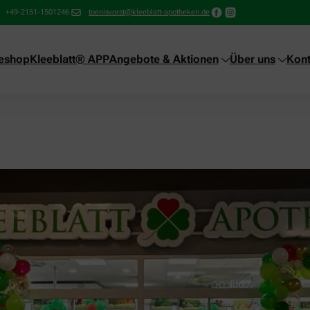
+49-2151-1501246
toenisvorst@kleeblatt-apotheken.de
neshop
Kleeblatt® APP
Angebote & Aktionen
Über uns
Kont