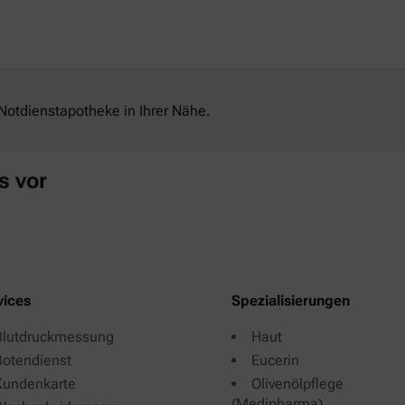
Notdienstapotheke in Ihrer Nähe.
s vor
vices
Spezialisierungen
Blutdruckmessung
Haut
Botendienst
Eucerin
Kundenkarte
Olivenölpflege
(Medipharma)