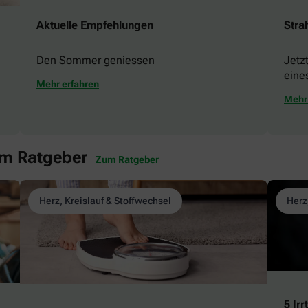
Aktuelle Empfehlungen
Stra
Den Sommer geniessen
Jetz
eine
Mehr erfahren
gewi
Mehr 
em Ratgeber
Zum Ratgeber
Herz, Kreislauf & Stoffwechsel
Herz
5 Ir