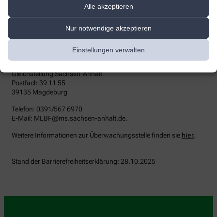
die zuständige Durchsetzungsstelle wenden. Die
Alle akzeptieren
Durchsetzungsstelle unterstützt Sie dabei, ihre Rechte geltend zu
machen. Sie können sich auch an die
Nur notwendige akzeptieren
Marktüberwachungsbehörde wenden:
MLBF - Marktüberwachungsstelle der Länder für die
Einstellungen verwalten
Barrierefreiheit von Produkten und Dienstleistungen
c/o Ministerium für Arbeit, Soziales, Gesundheit und
Gleichstellung Sachsen-Anhalt
Postfach 39 11 55
39135 Magdeburg
Telefon: 0391/567 6970
E-​Mail: MLBF@ms.sachsen-​anhalt.de.
Weitere Informationen zur Überwachungsstelle finden sie
hier
.
Stand der Barrierefreiheitserklärung: 28.10.2025