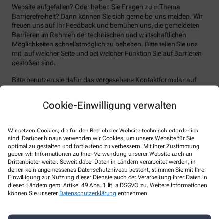
Website aufgefallen? Oder haben Sie Fragen zum Thema
Barrierefreiheit? Dann können Sie sich gerne bei uns melden. Wir
freuen uns auf Ihr Feedback und bemühen uns, die gemeldeten
Barrieren im Rahmen der technischen und wirtschaftlichen
Möglichkeiten schnellstmöglich zu beheben. Bitte teilen Sie uns
mit, auf welcher Seite und bei welcher Funktion Sie auf Barrieren
gestoßen sind.
Bitte benutzen sie dafür das vorgesehene Kontaktformular auf
unserer Website. Sie können uns auch über folgende Wege die
von Ihnen gefundenen Barrieren melden:
Cookie-Einwilligung verwalten
E-Mail: toenisvorst@kleeblatt-apotheken.de
Telefon: +49-2151-1500931
Wir setzen Cookies, die für den Betrieb der Website technisch erforderlich
sind. Darüber hinaus verwenden wir Cookies, um unsere Website für Sie
Telefax: +49-2151-1501246
optimal zu gestalten und fortlaufend zu verbessern. Mit Ihrer Zustimmung
geben wir Informationen zu Ihrer Verwendung unserer Website auch an
Postanschrift: Höhenhöfe 19 47918 Tönisvorst
Drittanbieter weiter. Soweit dabei Daten in Ländern verarbeitet werden, in
denen kein angemessenes Datenschutzniveau besteht, stimmen Sie mit Ihrer
Durchsetzungsverfahren und
Einwilligung zur Nutzung dieser Dienste auch der Verarbeitung Ihrer Daten in
Marktüberwachungsbehörde
diesen Ländern gem. Artikel 49 Abs. 1 lit. a DSGVO zu. Weitere Informationen
können Sie unserer
Datenschutzerklärung
entnehmen.
Sollten Sie auf Mitteilungen oder Anfragen zur Barrierefreiheit
keine zufriedenstellenden Antworten erhalten, können Sie sich an